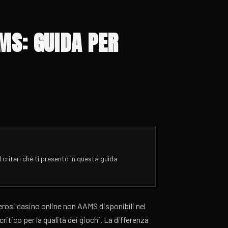
MS: GUIDA PER
criteri che ti presento in questa guida
merosi casino online non AAMS disponibili nel
tico per la qualità dei giochi. La differenza