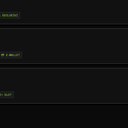
 ESCLUSIVI
💳 E-WALLET
0+ SLOT