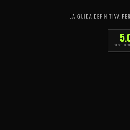
LA GUIDA DEFINITIVA P
5.
SLOT DI