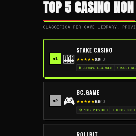
TOP 5 CASINO NO
CLASSIFICA PER GAME LIBRARY, PROVI
STAKE CASINO
🎰
#1
★★★★★
9.8
/10
🔒 CURAÇAO LICENSED
⚡ 5000+ SL
BC.GAME
🎮
#2
★★★★★
9.6
/10
🎲 100+ PROVIDER
⚡ 6000+ GIOCH
ROLLBIT