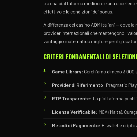
tra una piattaforma mediocre e una eccellente si
effettivo e le condizioni dei bonus.
A differenza dei casino ADM italiani — dove la 
provider internazionali che mantengono i valori
vantaggio matematico migliore per il giocator
CRITERI FONDAMENTALI DI SELEZION
Game Library:
Cerchiamo almeno 3.000 slot
Provider di Riferimento:
Pragmatic Play,
RTP Trasparente:
La piattaforma pubblic
Licenza Verificabile:
MGA (Malta), Curaça
Metodi di Pagamento:
E-wallet e criptov