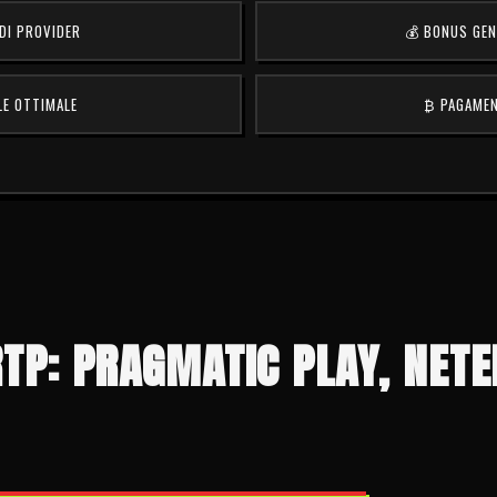
DI PROVIDER
💰 BONUS GEN
LE OTTIMALE
₿ PAGAMEN
TP: PRAGMATIC PLAY, NETEN