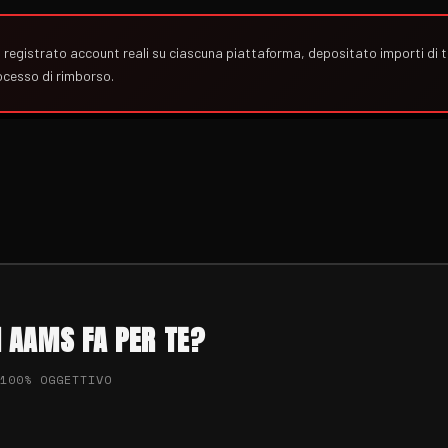
registrato account reali su ciascuna piattaforma, depositato importi di te
ocesso di rimborso.
N AAMS FA PER TE?
100% OGGETTIVO