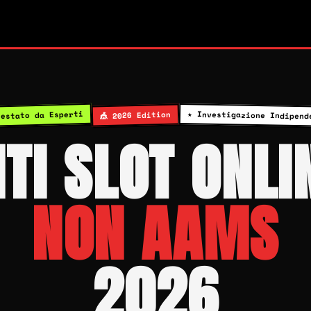
Testato da Esperti
★ Investigazione Indipend
🎪 2026 Edition
ITI SLOT ONLI
NON AAMS
2026