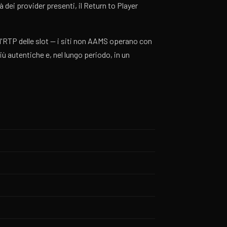
 dei provider presenti, il Return to Player
 l'RTP delle slot — i siti non AAMS operano con
iù autentiche e, nel lungo periodo, in un