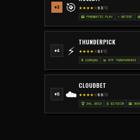
🎯
#3
★★★★☆
9.3
/10
🎰 PRAGMATIC PLAY
⚡ NETENT

THUNDERPICK
⚡
#4
★★★★☆
9.1
/10
🔒 CURAÇAO
📊 RTP TRASPARENTE
CLOUDBET
☁️
#5
★★★★☆
8.9
/10
🏆 DAL 2013
₿ BITCOIN
🎰 300